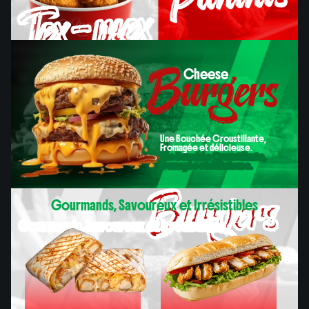
Tex-mex
Burgers
Cheese
Paninis
Cheese
Une Bouchée Croustillante,
Fromagée et délicieuse.
Une Bouchée Croustillante,
Fromagée et délicieuse.
Burgers
Gourmands, Savoureux et Irrésistibles
Gourmands, Savoureux et Irrésistibles