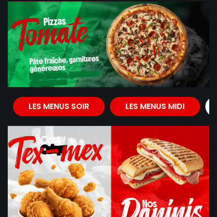
Tomate
Pizzas
Pizzas
Pâte fraîche, garnitures
généreuses
Pâte fraîche, garnitures
généreuses
Tomate
LES MENUS SOIR
LES MENUS MIDI
Tex-mex
Crispy
Crispy
Paninis
Nos
Nos