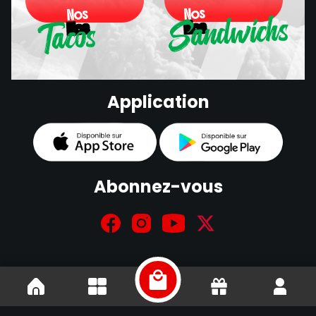
Sandwichs
Nos
Nos
Tacos
Nos
Nos
Sandwichs
Application
Tacos
Abonnez-vous