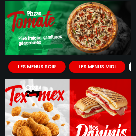
Tomate
Pizzas
Pizzas
Pâte fraîche, garnitures
généreuses
Pâte fraîche, garnitures
généreuses
Tomate
LES MENUS SOIR
LES MENUS MIDI
Tex-mex
Crispy
Crispy
Paninis
Nos
Nos