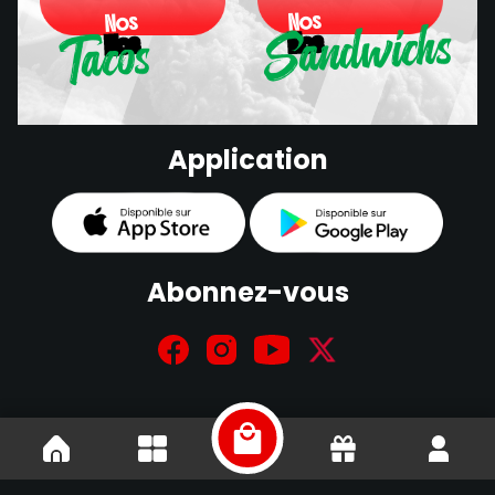
Sandwichs
Nos
Nos
Tacos
Nos
Nos
Sandwichs
Application
Tacos
Abonnez-vous