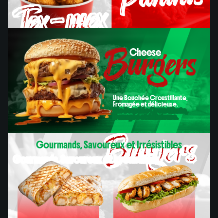
Tex-mex
Burgers
Cheese
Paninis
Cheese
Une Bouchée Croustillante,
Fromagée et délicieuse.
Une Bouchée Croustillante,
Fromagée et délicieuse.
Burgers
Gourmands, Savoureux et Irrésistibles
Gourmands, Savoureux et Irrésistibles